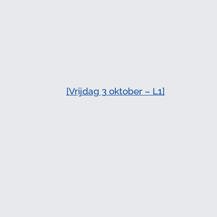
📸
[Vrijdag 3 oktober – L1]