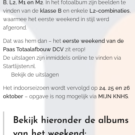
B, L2, M1 en M2
. In het fotoalbum zijn beelden te
vinden van de
klasse B
en enkele
L2-combinaties
,
waarmee het eerste weekend in stijl werd
afgerond.
Dat was hem dan – het
eerste weekend van de
Paas Totaalafbouw DCV
zit erop!
De uitslagen zijn inmiddels online te vinden via
Startlijsten.nl.
👉 Bekijk de uitslagen
Het indoorseizoen wordt vervolgd op
24, 25 en 26
oktober
– opgave is nog mogelijk via
MIJN KNHS
.
Bekijk hieronder de albums
van het weekend: