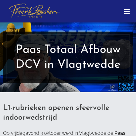
Paas Totaal Afbouw
DCV in Vlagtwedde
L1-rubrieken openen sfeervolle
indoorwedstrijd
Op vrijdagavond 3 oktober werd in Vlagtwedde de
Paas