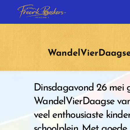
WandelVierDaagse 
Dinsdagavond 26 mei gi
WandelVierDaagse van 
veel enthousiaste kinde
schoolplein. Met goede 