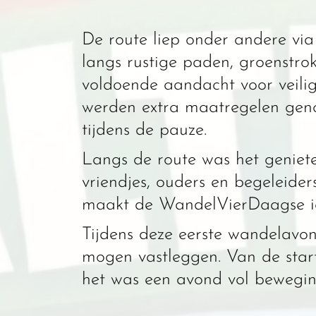
De route liep onder andere vi
langs rustige paden, groenstr
voldoende aandacht voor veili
werden extra maatregelen geno
tijdens de pauze. ☀️💦
Langs de route was het geniete
vriendjes, ouders en begeleider
maakt de WandelVierDaagse ied
Tijdens deze eerste wandelavon
mogen vastleggen. Van de start
het was een avond vol bewegin