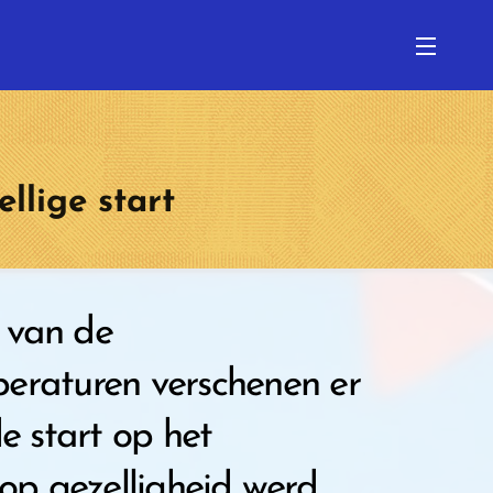
🚶☀️
lige start
 van de
raturen verschenen er
e start op het
lop gezelligheid werd