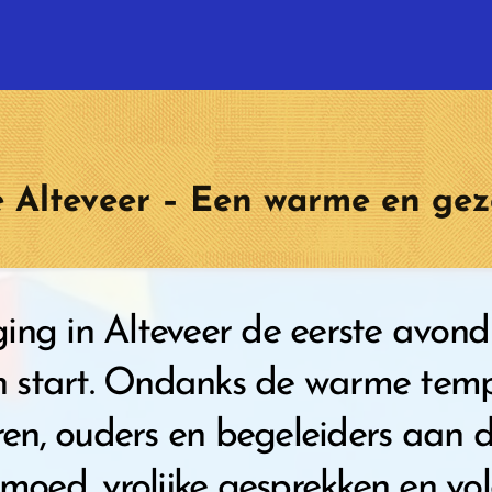
Alteveer – Een warme en gezel
ng in Alteveer de eerste avond
start. Ondanks de warme tempe
ren, ouders en begeleiders aan d
moed, vrolijke gesprekken en vo