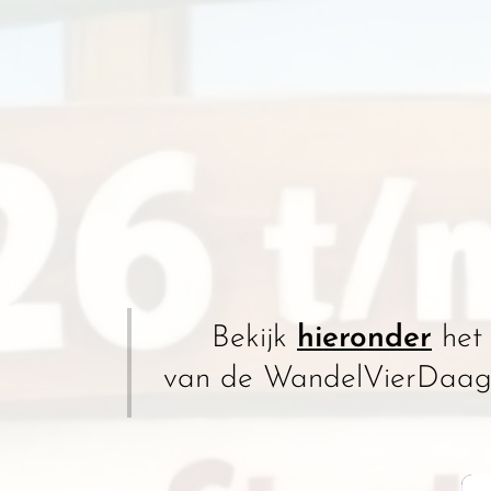
📸 Bekijk
hieronder
het 
van de WandelVierDaagse