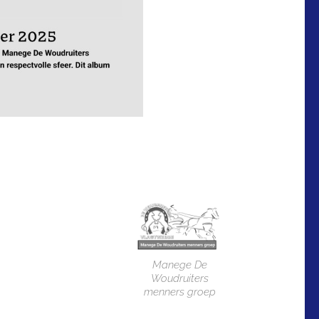
Manege De
Woudruiters
menners groep