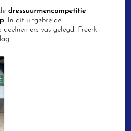
 de
dressuurmencompetitie
ep
. In dit uitgebreide
e deelnemers vastgelegd. Freerk
ddag.