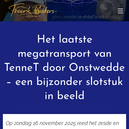
Het laatste
megatransport van
TenneT door Onstwedde
– een bijzonder slotstuk
in beeld
Op zondag 16 november 2025 reed het zesde en