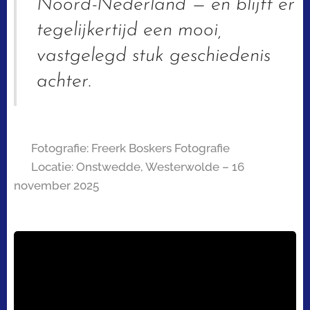
Noord-Nederland — en blijft er
tegelijkertijd een mooi,
vastgelegd stuk geschiedenis
achter.
📸
Fotografie: Freerk Boskers Fotografie
📍
Locatie: Onstwedde, Westerwolde – 16
november 2025