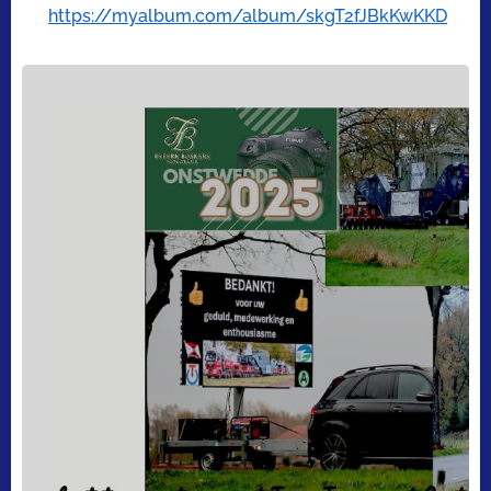
👉
https://myalbum.com/album/skgT2fJBkKwKKD