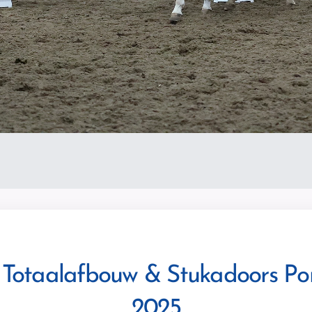
s Totaalafbouw & Stukadoors P
2025