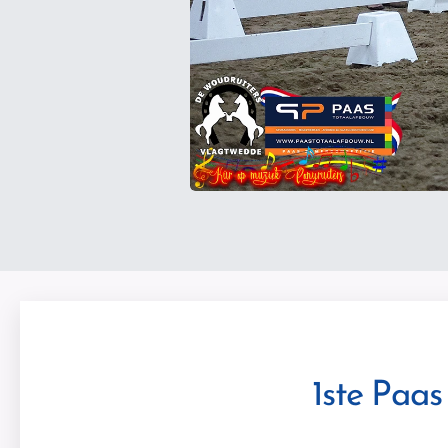
🔥
1ste Paa