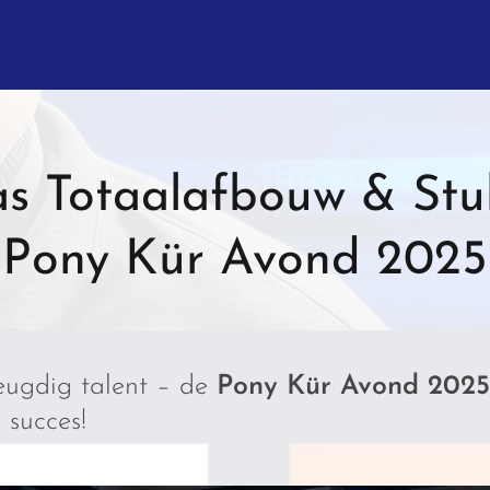
as Totaalafbouw & St
Pony Kür Avond 2025
eugdig talent – de
Pony Kür Avond 2025
 succes! 🐴