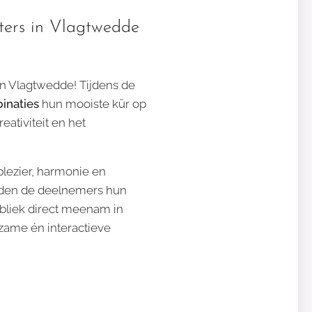
iters in Vlagtwedde
n Vlagtwedde! Tijdens de
inaties
hun mooiste kür op
ativiteit en het
plezier, harmonie en
den de deelnemers hun
bliek direct meenam in
rzame én interactieve