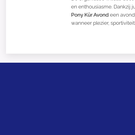
en enthousiasme. Dankzij j
Pony Kür Avond
een avond 
wanneer plezier, sportivite