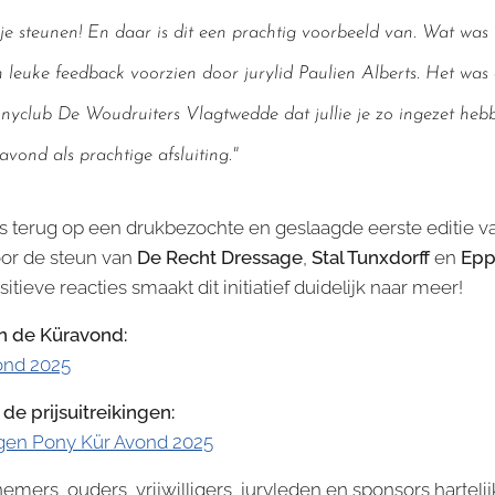
 je steunen! En daar is dit een prachtig voorbeeld van. Wat was
n leuke feedback voorzien door jurylid Paulien Alberts. Het wa
nyclub De Woudruiters Vlagtwedde dat jullie je zo ingezet heb
avond als prachtige afsluiting."
ots terug op een drukbezochte en geslaagde eerste editie 
or de steun van
De Recht Dressage
,
Stal Tunxdorff
en
Epp
ieve reacties smaakt dit initiatief duidelijk naar meer!
van de Küravond:
ond 2025
 de prijsuitreikingen:
ngen Pony Kür Avond 2025
nemers, ouders, vrijwilligers, juryleden en sponsors hartel