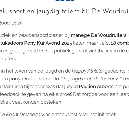
k, sport en jeugdig talent bij De Woudru
tober 2025
uziek en paardensportplezier bij
manege De Woudruiters
i
Stukadoors Pony Kür Avond 2025
lieten maar liefst
18 comb
ren goed gevuld en het publiek genoot zichtbaar van de cre
ruiters.
 in het teken van de jeugd en de
Happy Athlete
-gedachte: 
r en pony. Onder het motto
"De jeugd heeft de toekomst"
re
lair. Extra bijzonder was dat jurylid
Paulien Alberts
het pu
 feedback te geven na elke proef. Dat zorgde voor een lee
ubliek veel konden opsteken.
De Recht Dressage
was enthousiast over het initiatief: