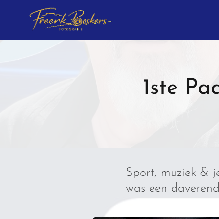
1ste Pa
Sport, muziek & j
was een daverend