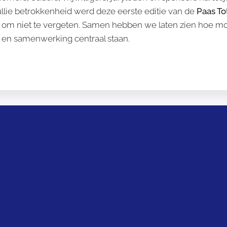
ullie betrokkenheid werd deze eerste editie van de
Paas To
om niet te vergeten. Samen hebben we laten zien hoe moo
it en samenwerking centraal staan.