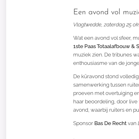
Een avond vol muzie
Vlagtwedde, zaterdag 25 ok
Wat een avond vol sfeer, m
1ste Paas Totaalafbouw & 
muziek zien. De tribunes wa
enthousiasme van de jonge 
De küravond stond volledig
samenwerking tussen ruite
proeven met overtuiging en f
haar beoordeling, door live
avond, waarbij ruiters en p
Sponsor
Bas De Recht
van