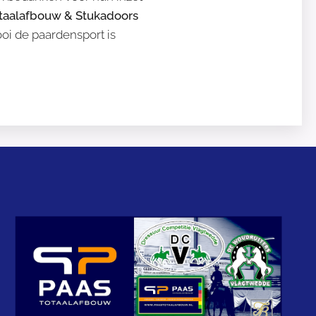
taalafbouw & Stukadoors
i de paardensport is